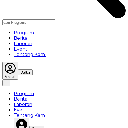
Program
Berita
Laporan
Event
Tentang Kami
Daftar
Masuk
Program
Berita
Laporan
Event
Tentang Kami