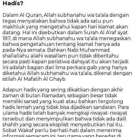
Hadis?
Dalam Al Quran, Allah subhanahu wa ta’ala dengan
tegas menyatakan bahwa tidak ada satu pun
makhluk yang mengetahui kapan hari kiamat akan
datang. Hal ini disebutkan dalam Surah Al A’raf ayat
187, di mana Allah subhanahu wa ta’ala menegaskan
bahwa pengetahuan tentang kiamat hanya ada
pada-Nya semata. Bahkan Nabi Muhammad
shallallahu alaihi wasallam pun tidak diberitahu
secara pasti kapan peristiwa dahsyat itu akan terjadi.
Ini adalah bagian dari lima perkara gaib yang hanya
diketahui Allah subhanahu wa ta’ala, dikenal dengan
istilah Al Mafatih Al Ghayb.
Adapun hadis yang sering dikaitkan dengan akhir
zaman di bulan Ramadan, sebagian besar tidak
memiliki sanad yang kuat atau bahkan tergolong
hadis lemah yang tidak bisa dijadikan sandaran. Para
ulama hadis telah banyak mengkaji riwayat-riwayat
tersebut dan menyimpulkan bahwa tidak ada dalil
shahih yang secara eksplisit menyebutkan hal itu.
Sobat Wakaf perlu berhati-hati dalam menerima
informasi semacam ini, terutama yang beredar di