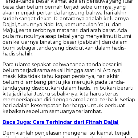
Tanda-tanda besar kiamat adalah peristiwa yang luar
biasa dan belum pernah terjadi sebelumnya, yang
akan menjadi pertanda langsung bahwa hari akhir
sudah sangat dekat. Di antaranya adalah keluarnya
Dajjal, turunnya Nabi Isa, kemunculan Ya’juj dan
Ma’juj, serta terbitnya matahari dari arah barat. Ada
pula munculnya asap tebal yang menyelimuti bumi
dan keluarnya binatang besar (dabbah) dari dalam
bumi sebagai tanda yang disebutkan dalam hadis-
hadis shahih.
Para ulama sepakat bahwa tanda-tanda besar ini
belum terjadi sama sekali hingga saat ini. Artinya,
meski kita tidak tahu kapan persisnya, hari akhir
belum di ambang pintu jika merujuk pada tanda-
tanda yang disebutkan dalam hadis. Ini bukan berarti
kita jadi lalai. Justru sebaliknya, kita harus terus
mempersiapkan diri dengan amal-amal terbaik. Setiap
hari adalah kesempatan berharga untuk berbuat
kebaikan sebelum semuanya terlambat.
Baca Juga: Cara Terhindar dari Fitnah Dajjal
Demikianlah penjelasan mengenai isu kiamat terjadi