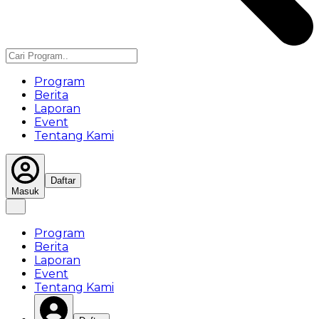
Program
Berita
Laporan
Event
Tentang Kami
Daftar
Masuk
Program
Berita
Laporan
Event
Tentang Kami