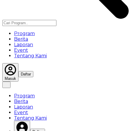
Program
Berita
Laporan
Event
Tentang Kami
Daftar
Masuk
Program
Berita
Laporan
Event
Tentang Kami