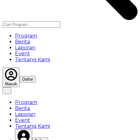
Program
Berita
Laporan
Event
Tentang Kami
Daftar
Masuk
Program
Berita
Laporan
Event
Tentang Kami