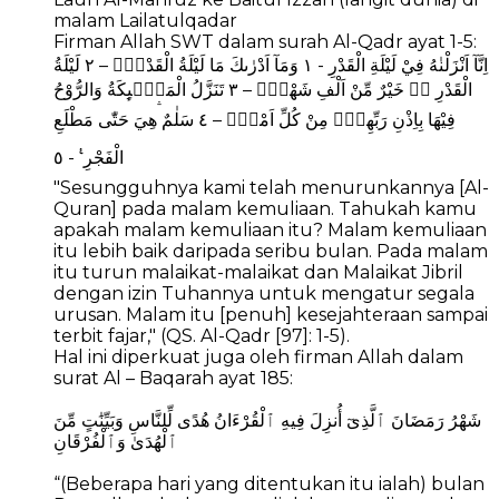
malam Lailatulqadar
Firman Allah SWT dalam surah Al-Qadr ayat 1-5:
اِنَّآ اَنْزَلْنٰهُ فِيْ لَيْلَةِ الْقَدْرِ - ١ وَمَآ اَدْرٰىكَ مَا لَيْلَةُ الْقَدْرِۗ – ٢ لَيْلَةُ
الْقَدْرِ ەۙ خَيْرٌ مِّنْ اَلْفِ شَهْرٍۗ – ٣ تَنَزَّلُ الْمَلٰۤىِٕكَةُ وَالرُّوْحُ
فِيْهَا بِاِذْنِ رَبِّهِمْۚ مِنْ كُلِّ اَمْرٍۛ – ٤ سَلٰمٌ ۛهِيَ حَتّٰى مَطْلَعِ
الْفَجْرِ ࣖ - ٥
"Sesungguhnya kami telah menurunkannya [Al-
Quran] pada malam kemuliaan. Tahukah kamu
apakah malam kemuliaan itu? Malam kemuliaan
itu lebih baik daripada seribu bulan. Pada malam
itu turun malaikat-malaikat dan Malaikat Jibril
dengan izin Tuhannya untuk mengatur segala
urusan. Malam itu [penuh] kesejahteraan sampai
terbit fajar," (QS. Al-Qadr [97]: 1-5).
Hal ini diperkuat juga oleh firman Allah dalam
surat Al – Baqarah ayat 185:
شَهْرُ رَمَضَانَ ٱلَّذِىٓ أُنزِلَ فِيهِ ٱلْقُرْءَانُ هُدًى لِّلنَّاسِ وَبَيِّنَٰتٍ مِّنَ
ٱلْهُدَىٰ وَٱلْفُرْقَانِ
“(Beberapa hari yang ditentukan itu ialah) bulan