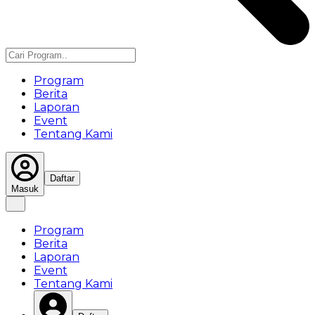
Program
Berita
Laporan
Event
Tentang Kami
Daftar
Masuk
Program
Berita
Laporan
Event
Tentang Kami