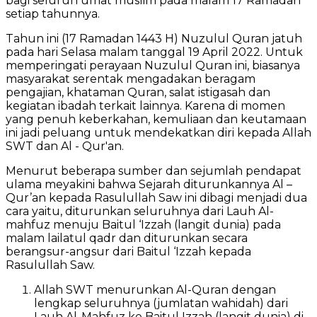
bagi seluruh umat muslim pada malam 17 Ramadan
setiap tahunnya.
Tahun ini (17 Ramadan 1443 H) Nuzulul Quran jatuh
pada hari Selasa malam tanggal 19 April 2022. Untuk
memperingati perayaan Nuzulul Quran ini, biasanya
masyarakat serentak mengadakan beragam
pengajian, khataman Quran, salat istigasah dan
kegiatan ibadah terkait lainnya. Karena di momen
yang penuh keberkahan, kemuliaan dan keutamaan
ini jadi peluang untuk mendekatkan diri kepada Allah
SWT dan Al - Qur'an.
Menurut beberapa sumber dan sejumlah pendapat
ulama meyakini bahwa Sejarah diturunkannya Al –
Qur’an kepada Rasulullah Saw ini dibagi menjadi dua
cara yaitu, diturunkan seluruhnya dari Lauh Al-
mahfuz menuju Baitul ‘Izzah (langit dunia) pada
malam lailatul qadr dan diturunkan secara
berangsur-angsur dari Baitul ‘Izzah kepada
Rasulullah Saw.
Allah SWT menurunkan Al-Quran dengan
lengkap seluruhnya (jumlatan wahidah) dari
Lauh Al-Mahfuz ke Baitul Izzah (langit dunia) di