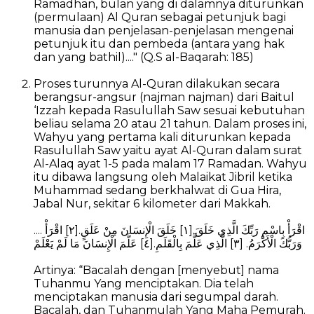
Ramadhan, bulan yang di dalamnya diturunkan
(permulaan) Al Quran sebagai petunjuk bagi
manusia dan penjelasan-penjelasan mengenai
petunjuk itu dan pembeda (antara yang hak
dan yang bathil)...." (Q.S al-Baqarah: 185)
Proses turunnya Al-Quran dilakukan secara
berangsur-angsur (najman najman) dari Baitul
‘Izzah kepada Rasulullah Saw sesuai kebutuhan
beliau selama 20 atau 21 tahun. Dalam proses ini,
Wahyu yang pertama kali diturunkan kepada
Rasulullah Saw yaitu ayat Al-Quran dalam surat
Al-Alaq ayat 1-5 pada malam 17 Ramadan. Wahyu
itu dibawa langsung oleh Malaikat Jibril ketika
Muhammad sedang berkhalwat di Gua Hira,
Jabal Nur, sekitar 6 kilometer dari Makkah.
.... اقْرَأْ بِاسْمِ رَبِّكَ الَّذِي خَلَقَ.[١] خَلَقَ الْإِنسَانَ مِنْ عَلَقٍ.[٢] اقْرَأْ
وَرَبُّكَ الْأَكْرَمُ. [٣] الَّذِي عَلَّمَ بِالْقَلَمِ.[٤] عَلَّمَ الْإِنسَانَ مَا لَمْ يَعْلَمْ
Artinya: “Bacalah dengan [menyebut] nama
Tuhanmu Yang menciptakan. Dia telah
menciptakan manusia dari segumpal darah.
Bacalah, dan Tuhanmulah Yang Maha Pemurah.