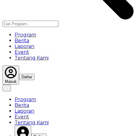
Program
Berita
Laporan
Event
Tentang Kami
Daftar
Masuk
Program
Berita
Laporan
Event
Tentang Kami