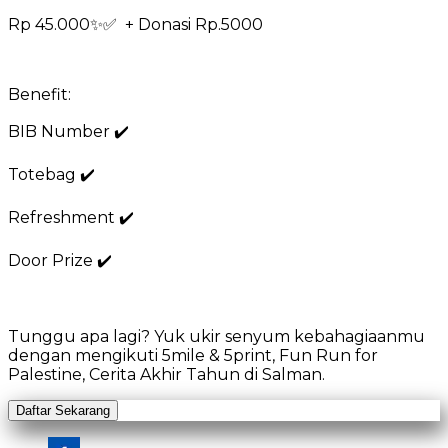
Rp 45.000✨✅ + Donasi Rp.5000
Benefit:
BIB Number ✔️
Totebag ✔️
Refreshment ✔️
Door Prize ✔️
Tunggu apa lagi? Yuk ukir senyum kebahagiaanmu
dengan mengikuti 5mile & 5print, Fun Run for
Palestine, Cerita Akhir Tahun di Salman.
Daftar Sekarang