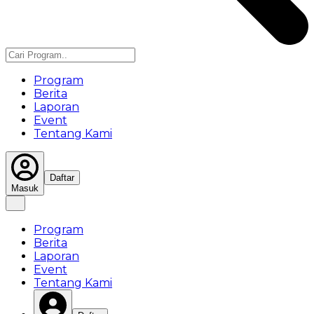
Program
Berita
Laporan
Event
Tentang Kami
Daftar
Masuk
Program
Berita
Laporan
Event
Tentang Kami