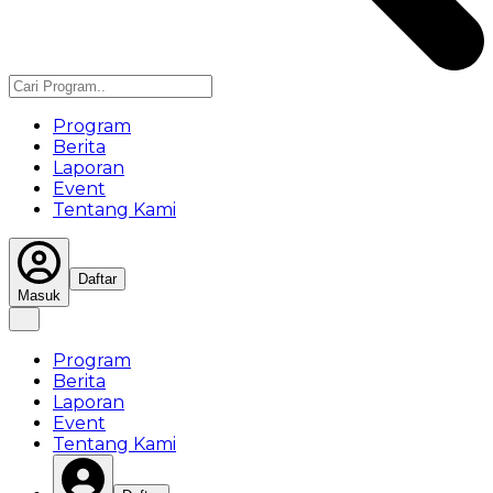
Program
Berita
Laporan
Event
Tentang Kami
Daftar
Masuk
Program
Berita
Laporan
Event
Tentang Kami