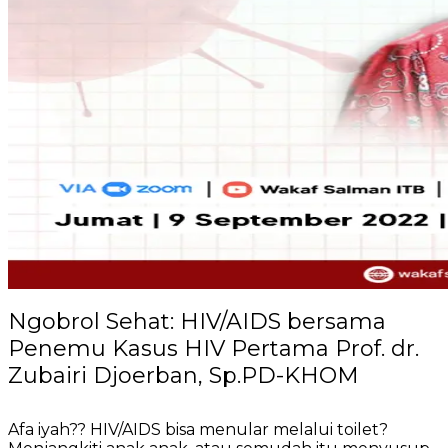
Ngobrol Sehat: HIV/AIDS bersama
Penemu Kasus HIV Pertama Prof. dr.
Zubairi Djoerban, Sp.PD-KHOM
Afa iyah?? HIV/AIDS bisa menular melalui toilet?