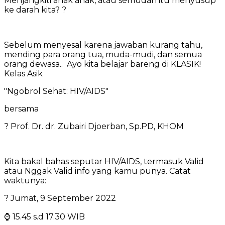
Menjangkiti anak anak, atau semudah itu menyusup
ke darah kita? ?
Sebelum menyesal karena jawaban kurang tahu,
mending para orang tua, muda-mudi, dan semua
orang dewasa.. Ayo kita belajar bareng di KLASIK!
Kelas Asik
"Ngobrol Sehat: HIV/AIDS"
bersama
? Prof. Dr. dr. Zubairi Djoerban, Sp.PD, KHOM
Kita bakal bahas seputar HIV/AIDS, termasuk Valid
atau Nggak Valid info yang kamu punya. Catat
waktunya:
? Jumat, 9 September 2022
⌚️ 15.45 s.d 17.30 WIB