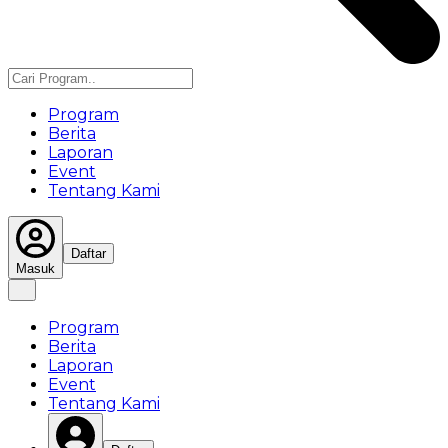
Program
Berita
Laporan
Event
Tentang Kami
Daftar
Masuk
Program
Berita
Laporan
Event
Tentang Kami