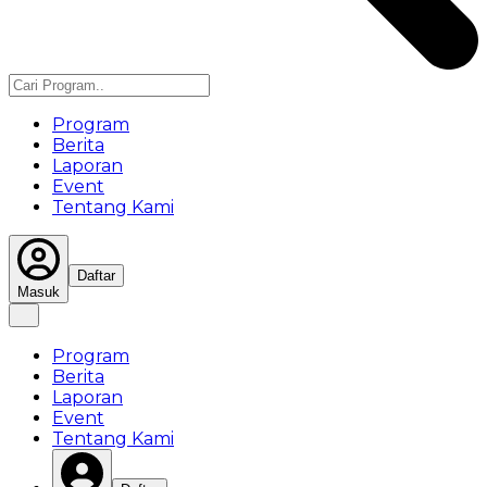
Program
Berita
Laporan
Event
Tentang Kami
Daftar
Masuk
Program
Berita
Laporan
Event
Tentang Kami